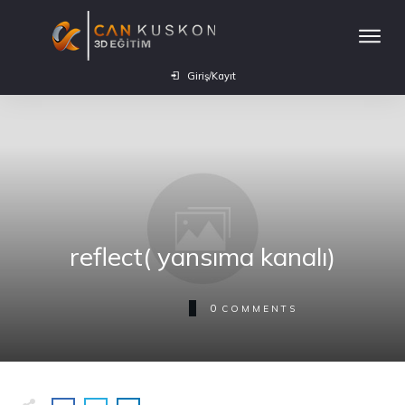
Giriş/Kayıt
reflect( yansıma kanalı)
0
COMMENTS