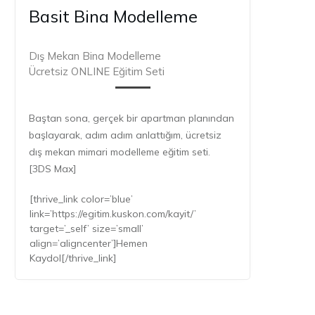
Basit Bina Modelleme
Dış Mekan Bina Modelleme
Ücretsiz ONLINE Eğitim Seti
Baştan sona, gerçek bir apartman planından
başlayarak, adım adım anlattığım, ücretsiz
dış mekan mimari modelleme eğitim seti.
[3DS Max]
[thrive_link color=’blue’
link=’https://egitim.kuskon.com/kayit/’
target=’_self’ size=’small’
align=’aligncenter’]Hemen
Kaydol[/thrive_link]