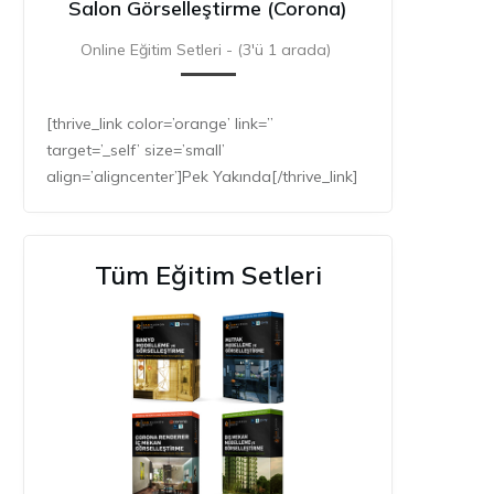
Salon Görselleştirme (Corona)
Online Eğitim Setleri - (3'ü 1 arada)
[thrive_link color=’orange’ link=”
target=’_self’ size=’small’
align=’aligncenter’]Pek Yakında[/thrive_link]
Tüm Eğitim Setleri