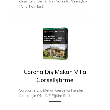
align=’aligncenter’]Pek Yakında[/thrive_link]
[/one_half_last]
PEK
YAKINDA
Corona Dış Mekan Villa
Görsellştirme
Corona ile Dış Mekan Gerçekçi Render
Almak İçin ONLINE Eğitim Seti