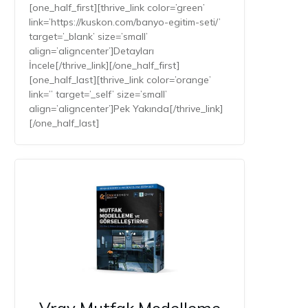
[one_half_first][thrive_link color=’green’
link=’https://kuskon.com/banyo-egitim-seti/’
target=’_blank’ size=’small’
align=’aligncenter’]Detayları
İncele[/thrive_link][/one_half_first]
[one_half_last][thrive_link color=’orange’
link=” target=’_self’ size=’small’
align=’aligncenter’]Pek Yakında[/thrive_link]
[/one_half_last]