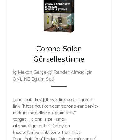
Corona Salon
Görselleştirme
İç Mekan Gerçekçi Render Almak İçin
ONLINE Eğitim Seti
[one_half_first][thrive_link color=’green’
link=’https://kuskon.com/corona-render-ic-
mekan-modelleme-egitim-seti/’
target=’_blank’ size=’small’
align=’aligncenter’]Detayları
İncele[/thrive_link][/one_half_first]
[one_half_last][thrive_link color=’orange’