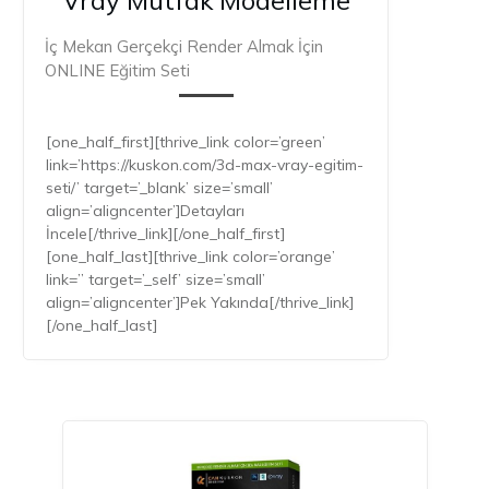
Vray Mutfak Modelleme
İç Mekan Gerçekçi Render Almak İçin
ONLINE Eğitim Seti
[one_half_first][thrive_link color=’green’
link=’https://kuskon.com/3d-max-vray-egitim-
seti/’ target=’_blank’ size=’small’
align=’aligncenter’]Detayları
İncele[/thrive_link][/one_half_first]
[one_half_last][thrive_link color=’orange’
link=” target=’_self’ size=’small’
align=’aligncenter’]Pek Yakında[/thrive_link]
[/one_half_last]