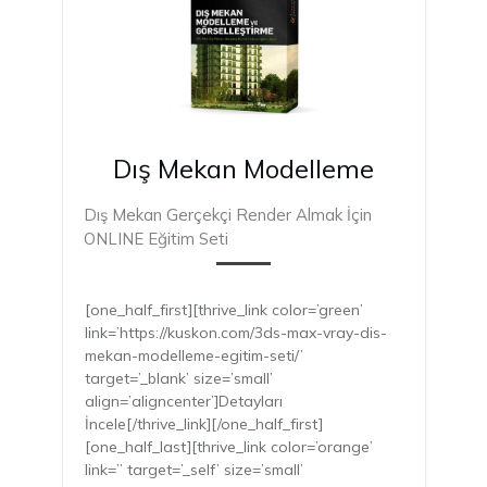
Dış Mekan Modelleme
Dış Mekan Gerçekçi Render Almak İçin
ONLINE Eğitim Seti
[one_half_first][thrive_link color=’green’
link=’https://kuskon.com/3ds-max-vray-dis-
mekan-modelleme-egitim-seti/’
target=’_blank’ size=’small’
align=’aligncenter’]Detayları
İncele[/thrive_link][/one_half_first]
[one_half_last][thrive_link color=’orange’
link=” target=’_self’ size=’small’