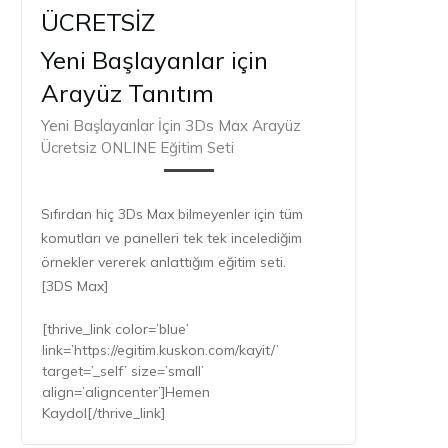
ÜCRETSİZ
Yeni Başlayanlar için
Arayüz Tanıtım
Yeni Başlayanlar İçin 3Ds Max Arayüz
Ücretsiz ONLINE Eğitim Seti
Sıfırdan hiç 3Ds Max bilmeyenler için tüm
komutları ve panelleri tek tek incelediğim
örnekler vererek anlattığım eğitim seti.
[3DS Max]
[thrive_link color=’blue’
link=’https://egitim.kuskon.com/kayit/’
target=’_self’ size=’small’
align=’aligncenter’]Hemen
Kaydol[/thrive_link]