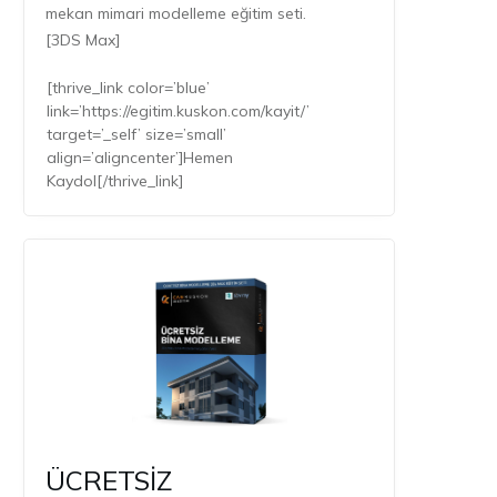
mekan mimari modelleme eğitim seti.
[3DS Max]
[thrive_link color=’blue’
link=’https://egitim.kuskon.com/kayit/’
target=’_self’ size=’small’
align=’aligncenter’]Hemen
Kaydol[/thrive_link]
ÜCRETSİZ