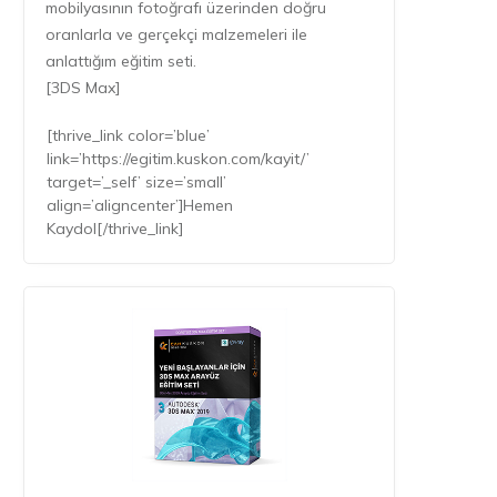
mobilyasının fotoğrafı üzerinden doğru
oranlarla ve gerçekçi malzemeleri ile
anlattığım eğitim seti.
[3DS Max]
[thrive_link color=’blue’
link=’https://egitim.kuskon.com/kayit/’
target=’_self’ size=’small’
align=’aligncenter’]Hemen
Kaydol[/thrive_link]