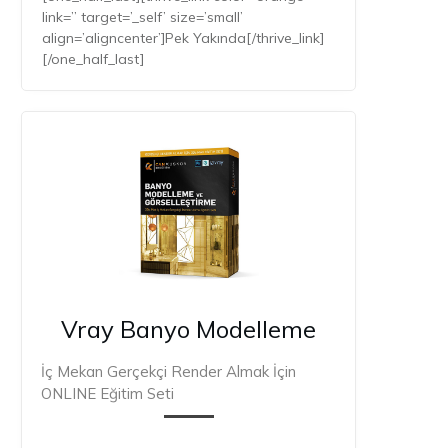
link=” target=’_self’ size=’small’
align=’aligncenter’]Pek Yakında[/thrive_link]
[/one_half_last]
Vray Banyo Modelleme
İç Mekan Gerçekçi Render Almak İçin
ONLINE Eğitim Seti