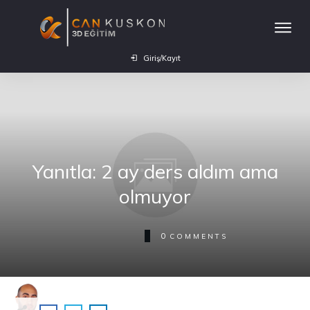
Giriş/Kayıt
Yanıtla: 2 ay ders aldım ama
olmuyor
0
COMMENTS