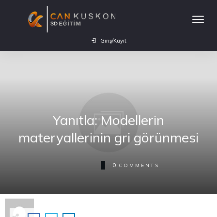
Giriş/Kayıt
Yanıtla: Modellerin
materyallerinin gri görünmesi
0
COMMENTS