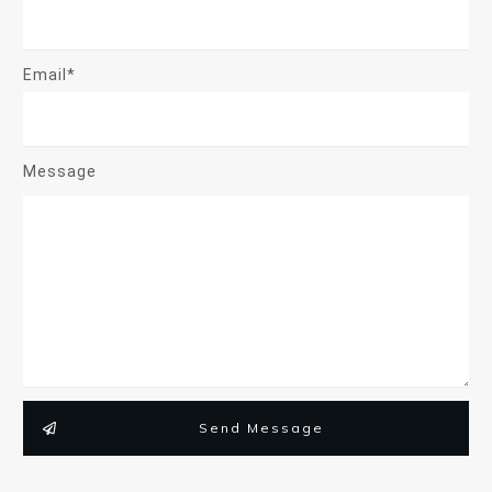
Email*
Message
Send Message