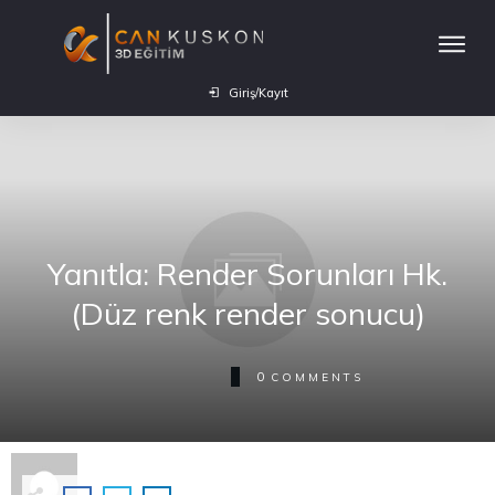
Giriş/Kayıt
Yanıtla: Render Sorunları Hk.
(Düz renk render sonucu)
0
COMMENTS