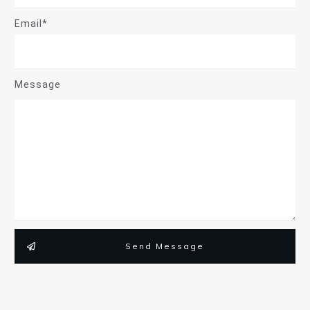
Email*
Message
Send Message