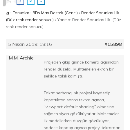
›
Forumlar
›
3Ds Max Destek (Genel)
›
Render Sorunları Hk.
(Düz renk render sonucu)
›
Yanıtla: Render Sorunları Hk. (Düz
renk render sonucu)
5 Nisan 2019: 18:16
#15898
M.M. Archie
Projeden çıkıp girince kamera açısından
render düzeldi. Muhtemelen ekran bir
şekilde takılı kalmıştı.
Fakat herhangi bir projeyi kaydedip
kapattıktan sonra tekrar açınca,
“viewport: default shading” olmasına
rağmen siyah gözüküyorlar. Malzemeler
ilk modellerken düzgün gözüküyor,
sadece kapatıp açınca projeyi tekrardan