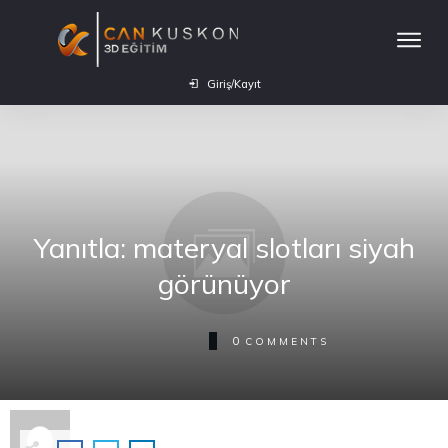
Giriş/Kayıt
Yanıtla: materyal slotları siyah
görünüyor
0
COMMENTS