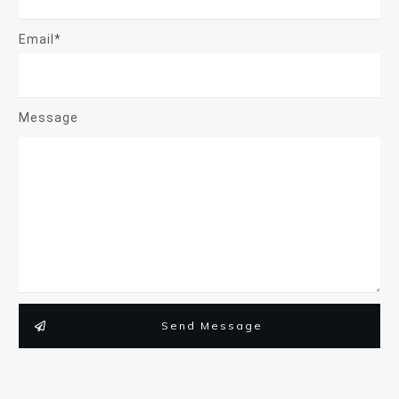
Email*
Message
Send Message