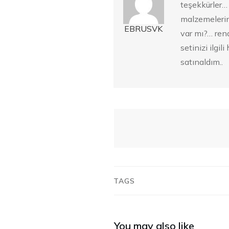
teşekkürler… 
malzemelerin
EBRUSVK
var mı?… ren
setinizi ilgil
satınaldım..
TAGS
You may also like