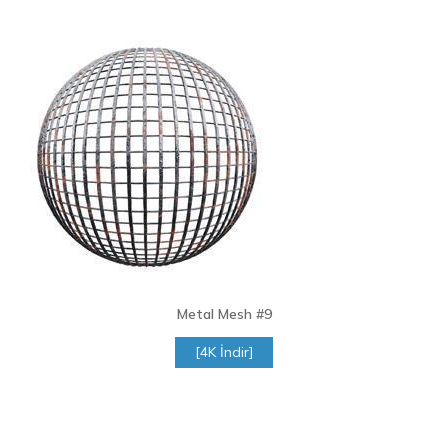
Metal Mesh
#9
[4K İndir]