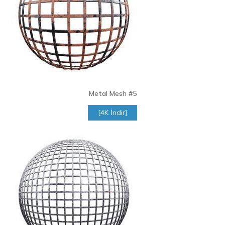
Metal Mesh
#5
[4K İndir]