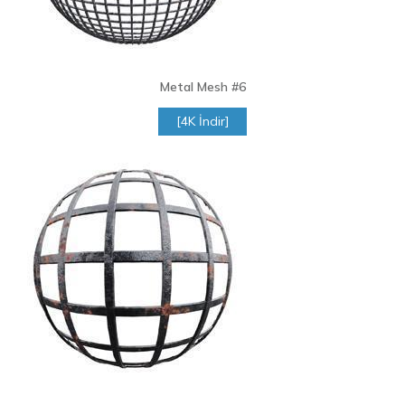
Metal Mesh
#6
[4K İndir]