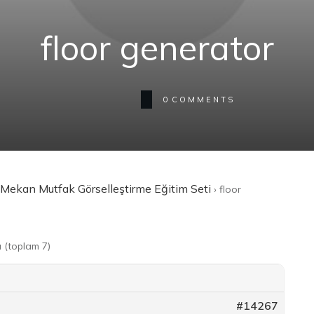
floor generator
0
COMMENTS
 Mekan Mutfak Görselleştirme Eğitim Seti
›
floor
ı (toplam 7)
#14267