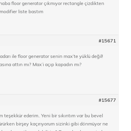
ba floor generator çıkmıyor rectangle çizdikten
modifier liste bastım
#15671
arı ile floor generator senin max’te yüklü değil!
asına attın mı? Max’i açıp kapadın mı?
#15677
m teşekkür ederim.. Yeni bir sıkıntım var bu bevel
ürürken birşey kaçırıyorum sizinki gibi dönmüyor ne