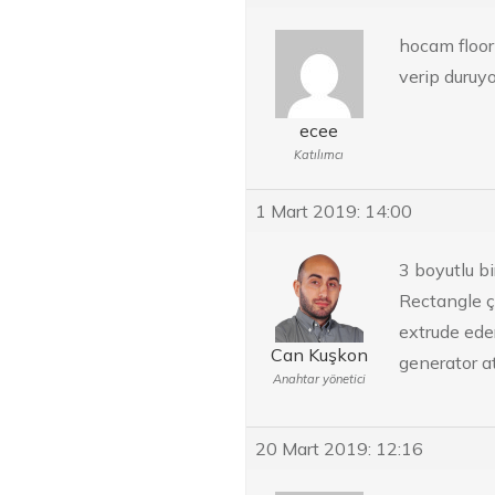
hocam floor
verip duruy
ecee
Katılımcı
1 Mart 2019: 14:00
3 boyutlu b
Rectangle çi
extrude eder
Can Kuşkon
generator a
Anahtar yönetici
20 Mart 2019: 12:16