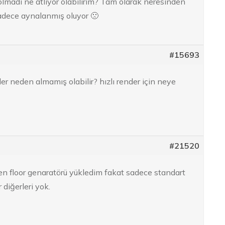
lmadı ne atlıyor olabilirim? Tam olarak neresinden
dece aynalanmış oluyor 🙁
#15693
r neden almamış olabilir? hızlı render için neye
#21520
n floor genaratörü yükledim fakat sadece standart
 diğerleri yok.