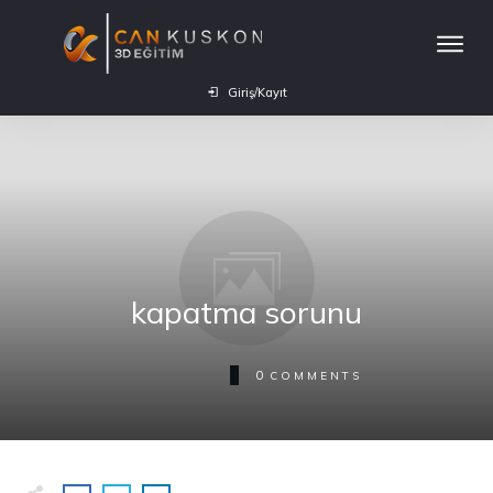
Giriş/Kayıt
kapatma sorunu
0
COMMENTS