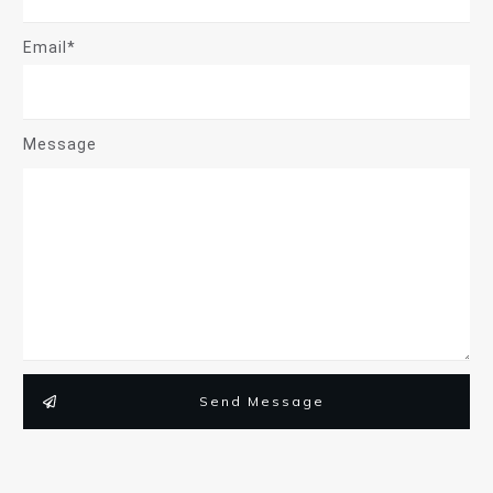
Email*
Message
Send Message