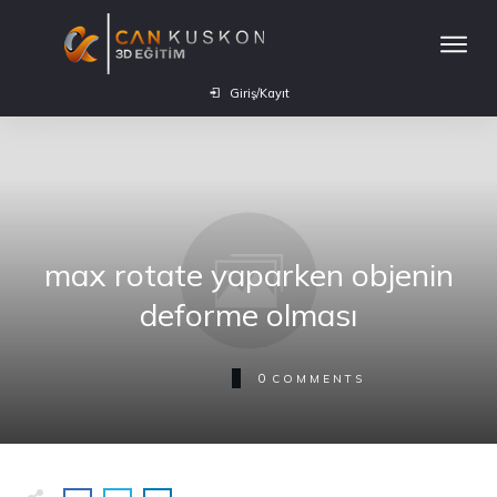
Giriş/Kayıt
max rotate yaparken objenin
deforme olması
0
COMMENTS