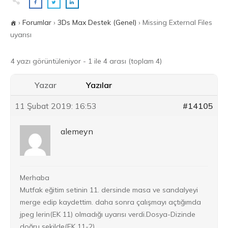
›
Forumlar
›
3Ds Max Destek (Genel)
›
Missing External Files
uyarısı
4 yazı görüntüleniyor - 1 ile 4 arası (toplam 4)
Yazar
Yazılar
11 Şubat 2019: 16:53
#14105
alemeyn
Merhaba
Mutfak eğitim setinin 11. dersinde masa ve sandalyeyi
merge edip kaydettim. daha sonra çalışmayı açtığımda
jpeg lerin(EK 11) olmadığı uyarısı verdi.Dosya-Dizinde
doğru şekilde(EK 11-2)