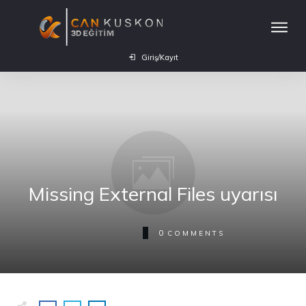
Giriş/Kayıt
Missing External Files uyarısı
0
COMMENTS