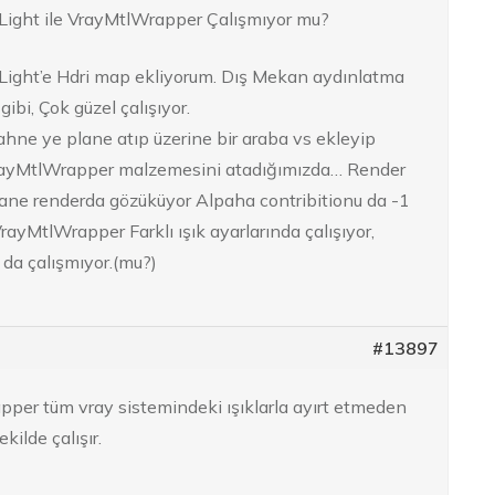
ight ile VrayMtlWrapper Çalışmıyor mu?
ight’e Hdri map ekliyorum. Dış Mekan aydınlatma
gibi, Çok güzel çalışıyor.
hne ye plane atıp üzerine bir araba vs ekleyip
rayMtlWrapper malzemesini atadığımızda… Render
lane renderda gözüküyor Alpaha contribitionu da -1
rayMtlWrapper Farklı ışık ayarlarında çalışıyor,
da çalışmıyor.(mu?)
#13897
per tüm vray sistemindeki ışıklarla ayırt etmeden
kilde çalışır.