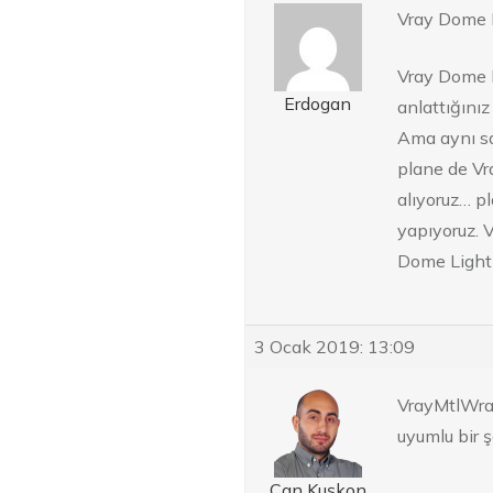
Vray Dome L
Vray Dome L
Erdogan
anlattığınız 
Ama aynı sa
plane de V
alıyoruz… p
yapıyoruz. V
Dome Light 
3 Ocak 2019: 13:09
VrayMtlWrap
uyumlu bir şe
Can Kuşkon