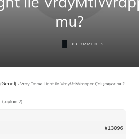
ht ile VrayMtlWrap
mu?
0
COMMENTS
(Genel)
›
Vray Dome Light ile VrayMtlWrapper Çalışmıyor mu?
ı (toplam 2)
#13896