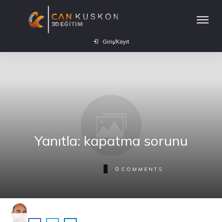
Giriş/Kayıt
Yanıtla: kapatma sorunu
0
COMMENTS