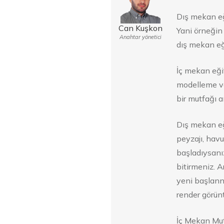
Dış mekan eğ
Can Kuşkon
Yani örneğin 
Anahtar yönetici
dış mekan eğ
İç mekan eği
modelleme ve
bir mutfağı a
Dış mekan eğ
peyzajı, havu
başladıysanı
bitirmeniz. A
yeni başlanng
render görünt
İç Mekan Mut