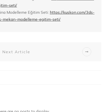
tim-seti/
ina Modelleme Eğitim Seti:
https://kuskon.com/3ds-
s-mekan-modelleme-egitim-seti/
Next Article