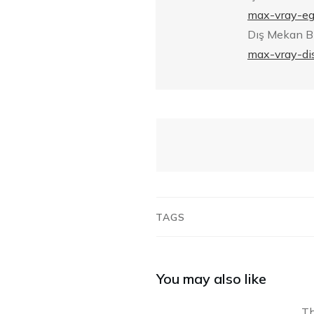
max-vray-egi
Dış Mekan B
max-vray-di
TAGS
You may also like